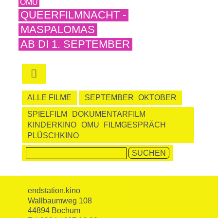
OMU
QUEERFILMNACHT -
MASPALOMAS
AB DI 1. SEPTEMBER

ALLE FILME
SEPTEMBER
OKTOBER
SPIELFILM
DOKUMENTARFILM
KINDERKINO
OMU
FILMGESPRÄCH
PLÜSCHKINO
endstation.kino
Wallbaumweg 108
44894 Bochum