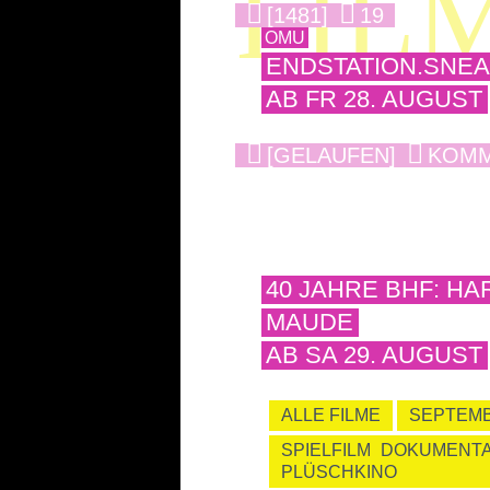
FIL
[1481]
19
OMU
ENDSTATION.SNE
AB FR 28. AUGUST
[GELAUFEN]
KOM
40 JAHRE BHF: HA
MAUDE
AB SA 29. AUGUST
ALLE FILME
SEPTEM
SPIELFILM
DOKUMENTA
PLÜSCHKINO