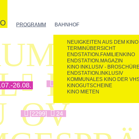
NO
PROGRAMM
BAHNHOF
UMENT
NEUIGKEITEN AUS DEM KINO
TERMINÜBERSICHT
ENDSTATION.FAMILIENKINO
ENDSTATION.MAGAZIN
KINO INKLUSIV - BROSCHÜR
EL
KIND

ENDSTATION.INKLUSIV
KOMMUNALES KINO DER VH
[1816]
5
7.-26.08.
KINOGUTSCHEINE
KINO MIETEN
U
OV
[2299]
24