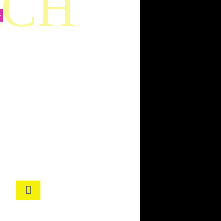
ÄCH
–
