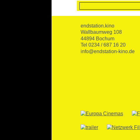
endstation.kino
Wallbaumweg 108
44894 Bochum
Tel 0234 / 687 16 20
info@endstation-kino.de