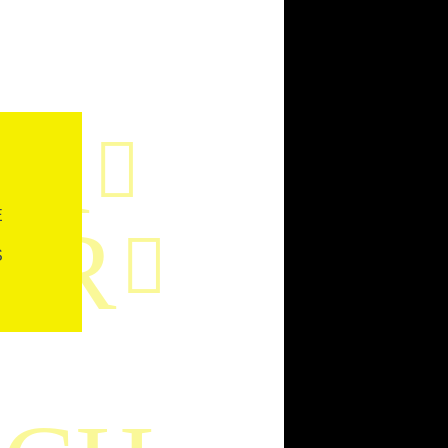
AR

E
ER

S