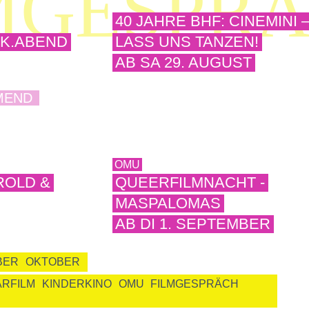

MGESPR
40 JAHRE BHF: CINEMINI 
AK.ABEND
LASS UNS TANZEN!
AB SA 29. AUGUST
MEND
OMU
ROLD &
QUEERFILMNACHT -
MASPALOMAS
AB DI 1. SEPTEMBER
BER
OKTOBER
RFILM
KINDERKINO
OMU
FILMGESPRÄCH