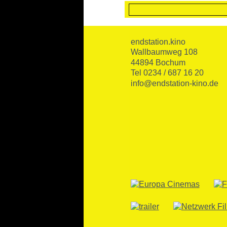
endstation.kino
Wallbaumweg 108
44894 Bochum
Tel 0234 / 687 16 20
info@endstation-kino.de