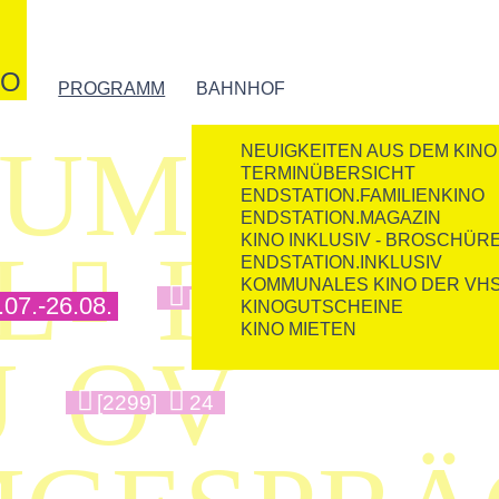
NO
PROGRAMM
BAHNHOF
UMENTA
NEUIGKEITEN AUS DEM KINO
TERMINÜBERSICHT
ENDSTATION.FAMILIENKINO
ENDSTATION.MAGAZIN
KINO INKLUSIV - BROSCHÜR
L
KIND

ENDSTATION.INKLUSIV
KOMMUNALES KINO DER VH
[1816]
5
7.-26.08.
KINOGUTSCHEINE
KINO MIETEN
U
OV
[2299]
24