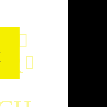
R

E
ER

S