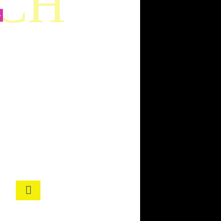
CH
–
