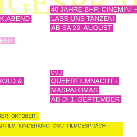

MGESPRÄ
40 JAHRE BHF: CINEMINI 
AK.ABEND
LASS UNS TANZEN!
AB SA 29. AUGUST
END
OMU
ROLD &
QUEERFILMNACHT -
MASPALOMAS
AB DI 1. SEPTEMBER
BER
OKTOBER
RFILM
KINDERKINO
OMU
FILMGESPRÄCH