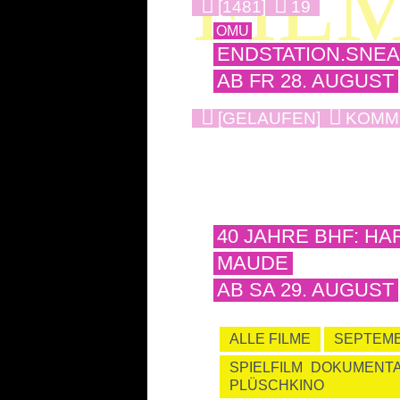
FIL
[1481]
19
OMU
ENDSTATION.SNE
AB FR 28. AUGUST
[GELAUFEN]
KOMM
40 JAHRE BHF: HA
MAUDE
AB SA 29. AUGUST
ALLE FILME
SEPTEM
SPIELFILM
DOKUMENTA
PLÜSCHKINO