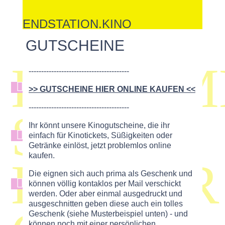
ENDSTATION.KINO
GUTSCHEINE
DOKUM
----------------------------------------
[1667]
12
>> GUTSCHEINE HIER ONLINE KAUFEN <<
----------------------------------------
SPIEL

Ihr könnt unsere Kinogutscheine, die ihr
[6624]
13
einfach für Kinotickets, Süßigkeiten oder
Getränke einlöst, jetzt problemlos online
kaufen.
KINDER
Die eignen sich auch prima als Geschenk und
[1816]
5
können völlig kontaklos per Mail verschickt
werden. Oder aber einmal ausgedruckt und
ausgeschnitten geben diese auch ein tolles
Geschenk (siehe Musterbeispiel unten) - und
können noch mit einer persönlichen