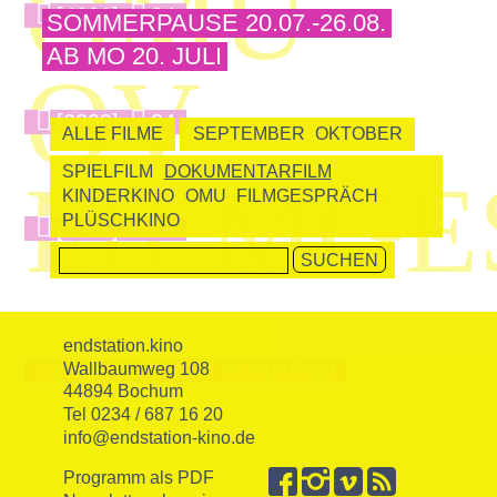
OMU
[4601]
24
SOMMERPAUSE 20.07.-26.08.
AB MO 20. JULI
OV
[2299]
24
ALLE FILME
SEPTEMBER
OKTOBER
SPIELFILM
DOKUMENTARFILM
FILMGE
KINDERKINO
OMU
FILMGESPRÄCH
PLÜSCHKINO
[1481]
19
endstation.kino
[GELAUFEN]
KOMMEND
Wallbaumweg 108
44894 Bochum
Tel 0234 / 687 16 20
info@endstation-kino.de
Programm als PDF