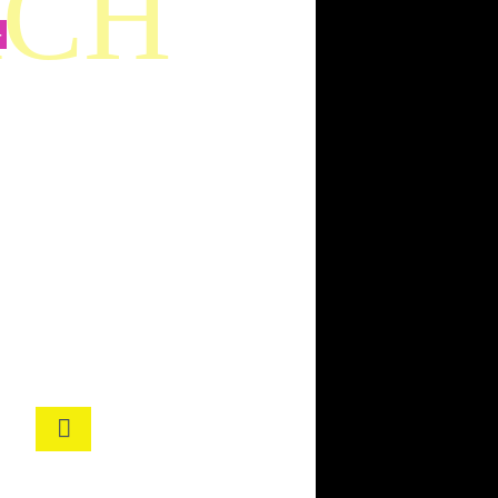
ÄCH
–
