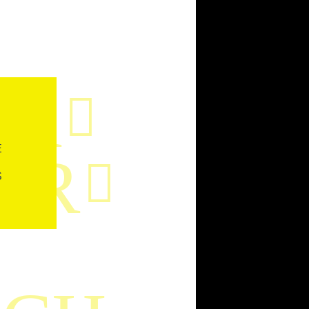
AR

E
ER

S