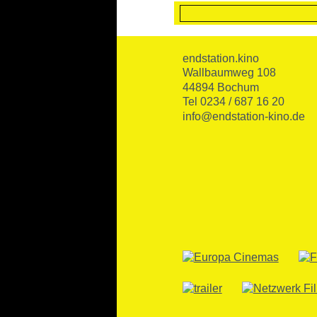
endstation.kino
Wallbaumweg 108
44894 Bochum
Tel 0234 / 687 16 20
info@endstation-kino.de