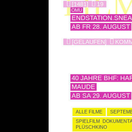
FIL
[1481]
19
OMU
ENDSTATION.SNE
AB FR 28. AUGUST
[GELAUFEN]
KOM
40 JAHRE BHF: HA
MAUDE
AB SA 29. AUGUST
ALLE FILME
SEPTEM
SPIELFILM
DOKUMENTA
PLÜSCHKINO