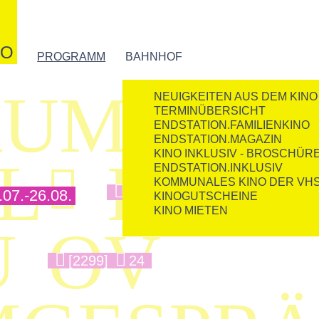
NO
PROGRAMM
BAHNHOF
UMENT
NEUIGKEITEN AUS DEM KINO
TERMINÜBERSICHT
ENDSTATION.FAMILIENKINO
ENDSTATION.MAGAZIN
KINO INKLUSIV - BROSCHÜR
EL
KIND

ENDSTATION.INKLUSIV
KOMMUNALES KINO DER VH
[1816]
5
7.-26.08.
KINOGUTSCHEINE
KINO MIETEN
U
OV
[2299]
24