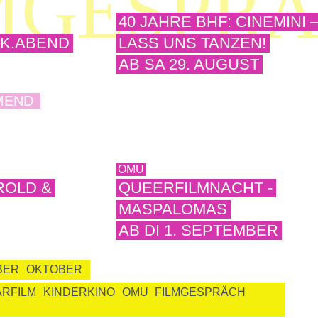

MGESPR
40 JAHRE BHF: CINEMINI 
AK.ABEND
LASS UNS TANZEN!
AB SA 29. AUGUST
MEND
OMU
ROLD &
QUEERFILMNACHT -
MASPALOMAS
AB DI 1. SEPTEMBER
BER
OKTOBER
RFILM
KINDERKINO
OMU
FILMGESPRÄCH